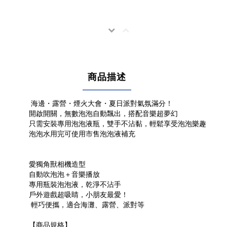
商品描述
海邊・露營・煙火大會・夏日派對氣氛滿分！
開啟開關，無數泡泡自動飄出，搭配音樂超夢幻
只需安裝專用泡泡液瓶，雙手不沾黏，輕鬆享受泡泡樂趣
泡泡水用完可使用市售泡泡液補充
愛獨角獸相機造型
自動吹泡泡＋音樂播放
專用瓶裝泡泡液，乾淨不沾手
戶外遊戲超吸睛，小朋友最愛！
輕巧便攜，適合海灘、露營、派對等
【商品規格】