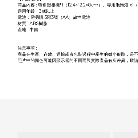
商品內容 : 獨角獸相機*1（12.4×12.2×8cm）、專用泡泡液 
適用年齡：3歲以上
電池：需另購 3顆3號（AA）鹼性電池
材質 : ABS樹脂
產地 : 中國
注意事項 :
商品在生產、存放、運輸或者包裝過程中產生的微小痕跡，是
照片中的顏色可能因顯示器的不同而與實際產品有所差異，敬