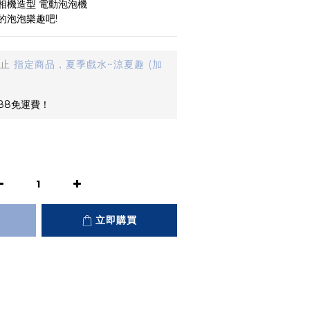
相機造型 電動泡泡機
的泡泡樂趣吧!
止
指定商品，夏季戲水~涼夏趣 (加
88免運費！
立即購買