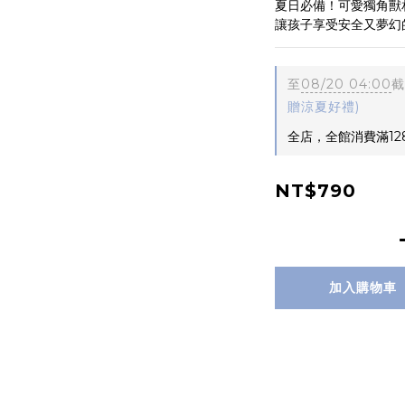
夏日必備！可愛獨角獸
讓孩子享受安全又夢幻
至
08/20 04:00
截
贈涼夏好禮)
全店，全館消費滿12
NT$790
加入購物車