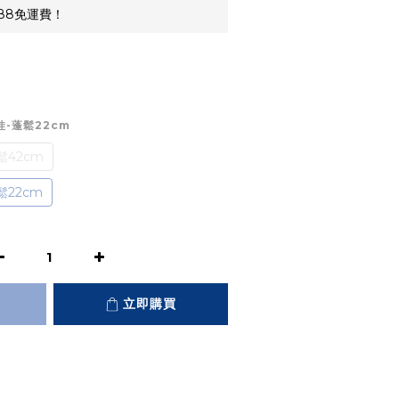
88免運費！
娃娃-蓬鬆22cm
蓬鬆42cm
鬆22cm
立即購買