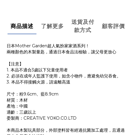
送貨及付
商品描述
了解更多
顧客評價
款方式
日本Mother Garden超人氣扮家家酒系列！
兩種顏色的木製量匙，通過日本食品法檢驗，讓父母更放心
【注意】
1. 本品不適合3歲以下兒童使用者
2. 必須在成年人監護下使用，如含小物件，應避免幼兒吞食。
3. 本品不得接觸火源，請遠離高溫
尺寸：粉9.6cm、藍8.9cm
材質：木材
產地：中國
適齡：三歲以上
委製商：CREATIVE YOKO.CO.LTD
本商品木製玩具部分，外部塗料皆有經過抗菌加工處理，且通過