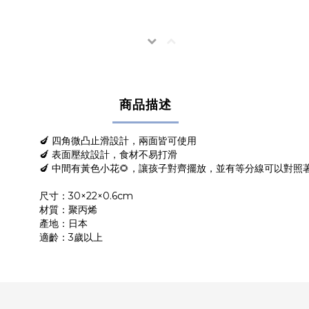
商品描述
🍆 四角微凸止滑設計，兩面皆可使用
🍆 表面壓紋設計，食材不易打滑
🍆 中間有黃色小花🌻，讓孩子對齊擺放，並有等分線可以對照
尺寸：30×22×0.6cm
材質：聚丙烯
產地：日本
適齡：3歲以上