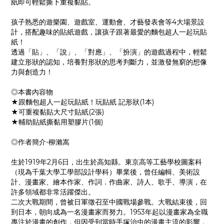
紙即可輕鬆撕下重複黏貼。
孩子熟悉的遊樂園、遊戲室、運動會、才藝發表會等4大場景設
計，搭配趣味的貼紙遊戲，讓孩子跟著最愛的麵包超人一起玩貼
紙！
透過「貼」、「說」、「對應」、「扮演」的遊戲過程中，輕鬆
建立形狀的認知，培養對形狀的思考判斷力，並激發無窮的想像
力與創造力！
◎本書內容物
★跟麵包超人一起玩貼紙！玩貼紙 記形狀(1本)
★可重複黏貼大尺寸貼紙(2張)
★輔助貼紙撕黏用塑膠片(1個)
◎作者簡介-柳瀨嵩
生於1919年2月6日，出生於高知縣。東京高等工藝學校圖案科
（現為千葉大學工學部設計學科）畢業後，曾任編輯、美術設
計、漫畫家、繪本作家、作詞．作曲家、詩人、歌手、導演，在
許多領域都非常活躍傑出。
二次大戰期間，曾被日軍徵召至中國戰場參戰。大戰結束後，回
到日本，朝向成為一名漫畫家而努力。1953年起以漫畫家為全職
專注於漫畫的創作，但因受到當時手塚治虫的漫畫主流的影響，