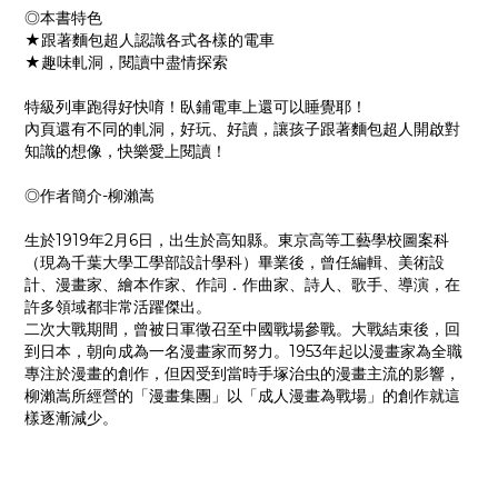
◎本書特色
★跟著麵包超人認識各式各樣的電車
★趣味軋洞，閱讀中盡情探索
特級列車跑得好快唷！臥鋪電車上還可以睡覺耶！
內頁還有不同的軋洞，好玩、好讀，讓孩子跟著麵包超人開啟對
知識的想像，快樂愛上閱讀！
◎作者簡介-柳瀨嵩
生於1919年2月6日，出生於高知縣。東京高等工藝學校圖案科
（現為千葉大學工學部設計學科）畢業後，曾任編輯、美術設
計、漫畫家、繪本作家、作詞．作曲家、詩人、歌手、導演，在
許多領域都非常活躍傑出。
二次大戰期間，曾被日軍徵召至中國戰場參戰。大戰結束後，回
到日本，朝向成為一名漫畫家而努力。1953年起以漫畫家為全職
專注於漫畫的創作，但因受到當時手塚治虫的漫畫主流的影響，
柳瀨嵩所經營的「漫畫集團」以「成人漫畫為戰場」的創作就這
樣逐漸減少。