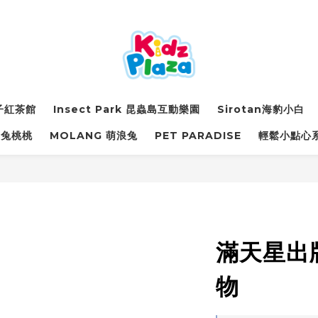
詩子紅茶館
Insect Park 昆蟲島互動樂園
Sirotan海豹小白
萌兔桃桃
MOLANG 萌浪兔
PET PARADISE
輕鬆小點心
滿天星出版
物