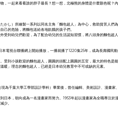
動物，一起來看看誰的脖子最長？想一想，北極熊的身體是什麼顏色呢？
せたかし）所繪製一系列以同名主角「麵包超人」為中心，救助貧苦人們
顧自己的危險，將麵包送給各地飢餓的孩子們。
意外受到幼兒們歡迎，為了配合幼兒的生活認知習慣，將八頭身的麵包超
日本電視台聯播網上開始播放，一播就播了1220集25年，成為長壽國民
念。受到小孩歡迎的麵包超人，圓圓的頭配上圓圓的五官，最大的特色是
變溫暖」理念的麵包超人，已經是日本幼兒教育中不可或缺的元素。
案科（現為千葉大學工學部設計學科）畢業後，曾任編輯、美術設計、漫畫
到日本，朝向成為一名漫畫家而努力。1953年起以漫畫家為全職專注於
漸減少。