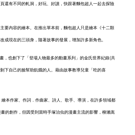
內頁還有不同的軋洞，好玩、好讀，快跟著麵包超人一起去探險
為主要內容的繪本。在推出單本前，麵包超人只是繪本《十二顆
人改成現在的三頭身，隨著故事的發展，增加許多新角色。
動畫，也創下了「登場人物最多的動畫系列」的金氏世界紀錄(共
能剝下自己的臉幫助飢餓的人。藉由故事教導兒童「吃的喜
家、繪本作家、作詞．作曲家、詩人、歌手、導演，在許多領域都
漫畫的創作，但因受到當時手塚治虫的漫畫主流的影響，柳瀨嵩