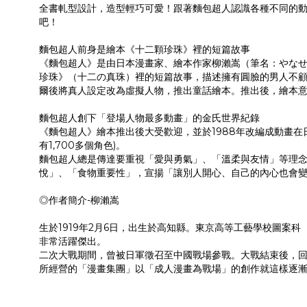
全書軋型設計，造型輕巧可愛！跟著麵包超人認識各種不同的
吧！
麵包超人前身是繪本《十二顆珍珠》裡的短篇故事
《麵包超人》是由日本漫畫家、繪本作家柳瀨嵩（筆名：やな
珍珠》（十二の真珠）裡的短篇故事，描述擁有圓臉的男人不
爾後將真人設定改為虛擬人物，推出童話繪本。推出後，繪本
麵包超人創下「登場人物最多動畫」的金氏世界紀錄
《麵包超人》繪本推出後大受歡迎，並於1988年改編成動畫在
有1,700多個角色)。
麵包超人總是傳達要重視「愛與勇氣」、「溫柔與友情」等理
悅」、「食物重要性」，宣揚「讓別人開心、自己的內心也會
◎作者簡介-柳瀨嵩
生於1919年2月6日，出生於高知縣。東京高等工藝學校圖
非常活躍傑出。
二次大戰期間，曾被日軍徵召至中國戰場參戰。大戰結束後，回
所經營的「漫畫集團」以「成人漫畫為戰場」的創作就這樣逐