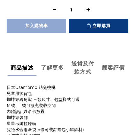
加入購物車
立即購買
送貨及付
商品描述
了解更多
顧客評價
款方式
日本Usamomo 萌兔桃桃
兒童用後背包
蝴蝶結獨角獸 三款尺寸、包型樣式可選
M號、L號可擴充裝載空間
內體設計姓名卡放置
蝴蝶結裝飾
星星吊飾拉鍊頭
雙邊水壺雨傘袋(S號可裝鋁箔包小罐飲料)