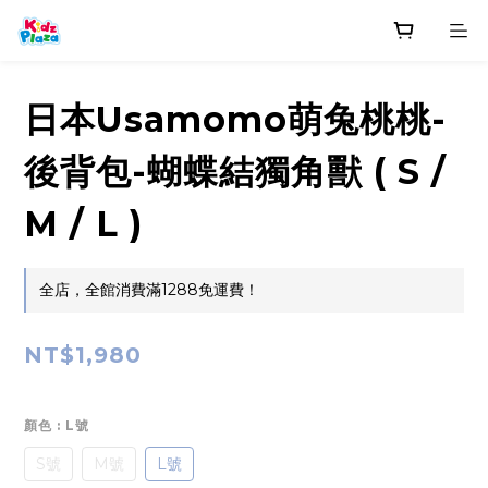
日本Usamomo萌兔桃桃-
後背包-蝴蝶結獨角獸 ( S /
M / L )
全店，全館消費滿1288免運費！
NT$1,980
顏色
: L號
S號
M號
L號