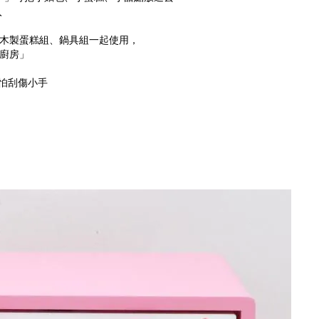
入
 的其他木製蛋糕組、鍋具組一起使用，
房」
不怕刮傷小手