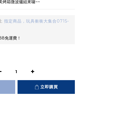
 －甜美烤箱微波爐組來囉~~
止
指定商品，玩具衝衝大集合0715-
88免運費！
立即購買