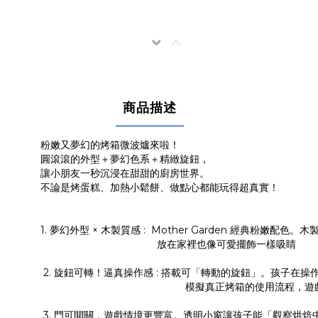
商品描述
粉嫩又夢幻的烤箱微波爐來啦！
圓滾滾的外型＋夢幻色系＋精緻旋鈕，
讓小朋友一秒沉浸在甜甜的廚房世界。
不論是烤蛋糕、加熱小鬆餅、做點心都能玩得超真實！
1. 夢幻外型 × 木製質感 : Mother Garden 經典粉嫩配
放在家裡也像可愛擺飾一樣吸睛
2. 旋鈕可轉！逼真操作感 : 搭載可「轉動的旋鈕」。孩子在
模擬真正烤箱的使用流程，遊戲更
3. 門可開關，遊戲情境更豐富。透明小窗讓孩子能「觀察烘