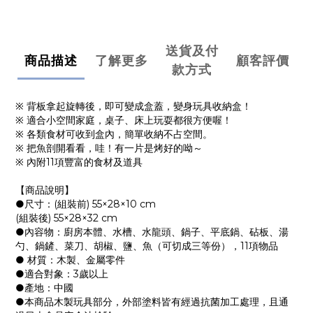
送貨及付
商品描述
了解更多
顧客評價
款方式
※ 背板拿起旋轉後，即可變成盒蓋，變身玩具收納盒！
※ 適合小空間家庭，桌子、床上玩耍都很方便喔！
※ 各類食材可收到盒內，簡單收納不占空間。
※ 把魚剖開看看，哇！有一片是烤好的呦～
※ 內附11項豐富的食材及道具
【商品說明】
●尺寸：(組裝前) 55×28×10 cm
(組裝後) 55×28×32 cm
●內容物：廚房本體、水槽、水龍頭、鍋子、平底鍋、砧板、湯
勺、鍋鏟、菜刀、胡椒、鹽、魚（可切成三等份），11項物品
● 材質：木製、金屬零件
●適合對象：3歲以上
●產地：中國
●本商品木製玩具部分，外部塗料皆有經過抗菌加工處理，且通