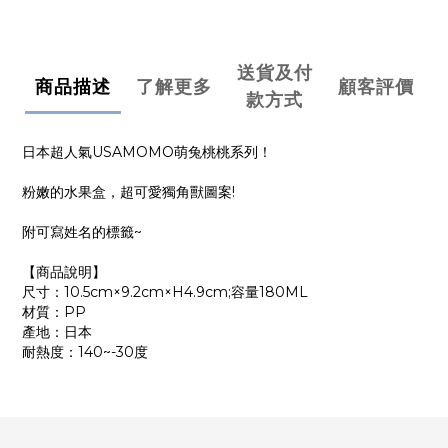
送貨及付
商品描述
了解更多
顧客評價
款方式
日本超人氣USAMOMO萌兔桃桃系列！
粉嫩的水果盒，超可愛獨角獸圖案!
附可寫姓名的標籤~
【商品說明】
尺寸：10.5cm×9.2cm×H4.9cm;容量180ML
材質：PP
產地：日本
耐熱度：140~-30度