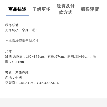
送貨及付
商品描述
了解更多
顧客評價
款方式
秋冬必備！
把海豹小白穿身上吧！
＊本賣場僅販售Ｍ尺寸
尺寸
M 對應身高：165~175cm、衣長:67cm、胸圍:88~96cm、腰
圍:76~84cm
材質：聚酯纖維
產地：中國
委製商：CREATIVE YOKO.CO.LTD