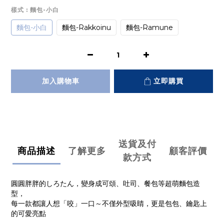
樣式
: 麵包-小白
麵包-小白
麵包-Rakkoinu
麵包-Ramune
加入購物車
立即購買
送貨及付
商品描述
了解更多
顧客評價
款方式
圓圓胖胖的しろたん，變身成可頌、吐司、餐包等超萌麵包造
型，
每一款都讓人想「咬」一口～不僅外型吸睛，更是包包、鑰匙上
的可愛亮點