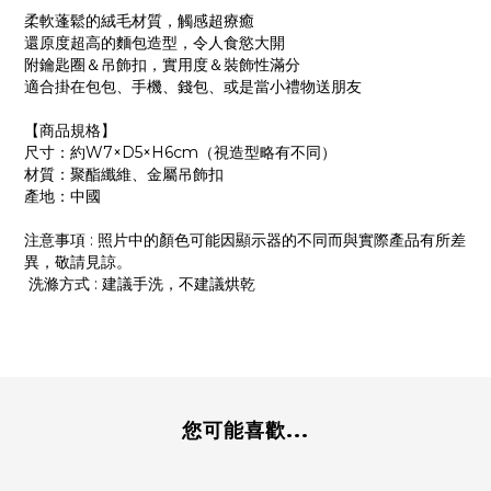
柔軟蓬鬆的絨毛材質，觸感超療癒
還原度超高的麵包造型，令人食慾大開
附鑰匙圈＆吊飾扣，實用度＆裝飾性滿分
適合掛在包包、手機、錢包、或是當小禮物送朋友
【商品規格】
尺寸：約W7×D5×H6cm（視造型略有不同）
材質：聚酯纖維、金屬吊飾扣
產地：中國
注意事項 : 照片中的顏色可能因顯示器的不同而與實際產品有所差
異，敬請見諒。
洗滌方式 : 建議手洗，不建議烘乾
您可能喜歡...