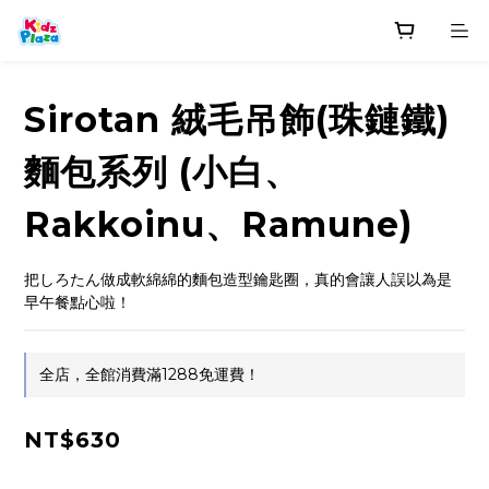
Sirotan 絨毛吊飾(珠鏈鐵)
麵包系列 (小白、
Rakkoinu、Ramune)
把しろたん做成軟綿綿的麵包造型鑰匙圈，真的會讓人誤以為是
早午餐點心啦！
全店，全館消費滿1288免運費！
NT$630