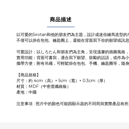
商品描述
以可愛的Sirotan和他的朋友們為主題，設計成迷你繪馬造型的
不僅可以掛在包包、鑰匙圈上，還能在背面寫下你的願望或訊
可愛設計：以しろたん和朋友們為主角，呈現溫馨的插圖風格
實用功能：背面可書寫，適合寫下願望、鼓勵的話語，或作為
攜帶方便：附有吊繩，可輕鬆掛在包包、手機、鑰匙圈等，隨
【商品規格】
尺寸：約 4cm（高）× 5cm（寬）× 0.3cm（厚）
材質：MDF（中密度纖維板）
產地：中國
注意事項 : 照片中的顏色可能因顯示器的不同而與實際產品有