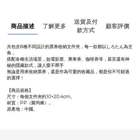
送貨及付
商品描述
了解更多
顧客評價
款方式
共包含8種不同設計的票券收納文件夾，每一款都以しろたん為主
角，
搭配各種生活場景，如電影票、乘車券、咖啡券等，甚至還有神
秘的隱藏款式，讓人愛不釋手
無論是用來收納票券，還是作為可愛的收藏品，都是你不可錯過
的選擇！
【商品規格】
尺寸：每個文件夾約10×20.4cm。
材質：PP（聚丙烯）。
原產地：中國。