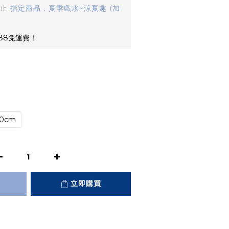
止
指定商品，夏季戲水~涼夏趣 (加
88免運費！
50cm
立即購買