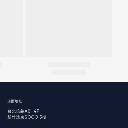
店面地址
台北信義A8 4F
新竹遠東SOGO 3樓