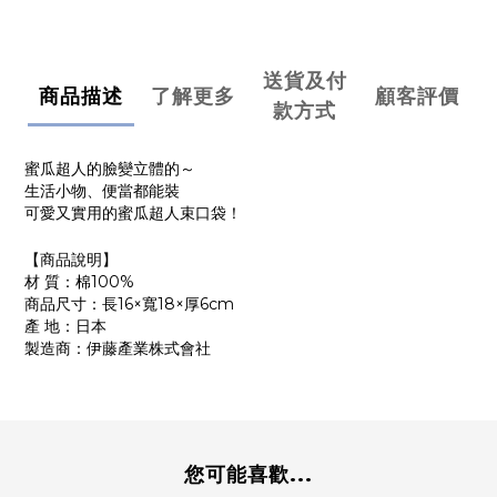
送貨及付
商品描述
了解更多
顧客評價
款方式
蜜瓜超人的臉變立體的～
生活小物、便當都能裝
可愛又實用的蜜瓜超人束口袋！
【商品說明】
材 質：棉100%
商品尺寸：長16×寬18×厚6cm
產 地：日本
製造商：伊藤產業株式會社
您可能喜歡...