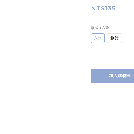
NT$135
款式
: A款
A款
格紋
加入購物車