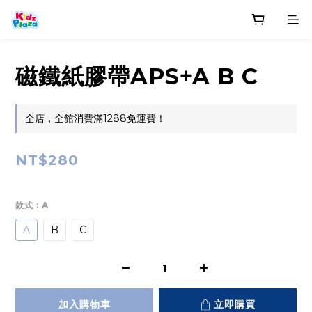
磁鐵紙膠帶APS+A B C
全店，全館消費滿1288免運費！
NT$280
款式
: A
A
B
C
加入購物車
立即購買