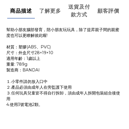
送貨及付
商品描述
了解更多
顧客評價
款方式
幫助小朋友腦部發育，陪小朋友玩玩具，除了提昇親子間的親蜜
度也可以更瞭解彼此喔!
材質：塑膠(ABS、PVC)
尺寸：外盒尺寸28×19×10
適用年齡：1歲以上
重量: 789g
製造商：BANDAI
１.小零件請勿放入口中
２.產品必須由成年人在旁監護下使用
３.任何玩具兒童皆不得自行拆卸，須由成年人拆開包裝組合後使
用
4.使用3號電池2顆。