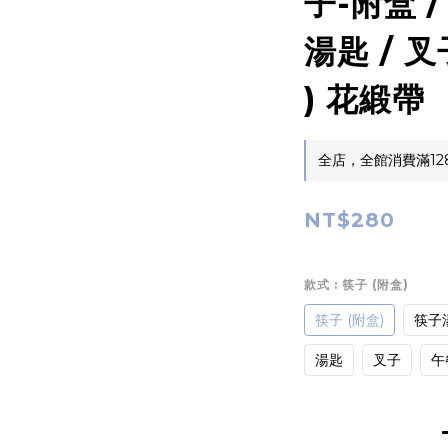
子-附盒 /
湯匙 / 叉
) 花緞帶
全店，全館消費滿12
NT$280
款式
: 筷子 (附盒)
筷子 (附盒)
筷子湯
湯匙
叉子
午